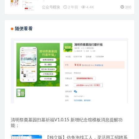
公众号模块
2 年前
4.4K
200
随便看看
清明祭奠墓园扫墓祈福V1.0.15 新增纪念馆模板消息提醒功
能；
【独立版】仿鱼泡找工人，灵活用工招聘系