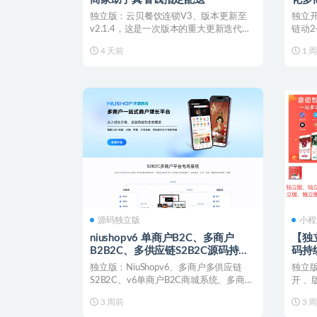
多商
独立版：云贝餐饮连锁V3、版本更新至
独立
给分
v2.1.4，这是一次版本的重大更新迭代，
链动
更是一次自内而...
1 ，扶
4 天前
1 
源码独立版
小程
niushopv6 单商户B2C、多商户
【独立
B2B2C、多供应链S2B2C源码持续
码持
更新~
独立版：NiuShopv6、多商户多供应链
独立版
S2B2C、v6单商户B2C商城系统、多商户
开 、
B2B...
插件、
3 周前
3 