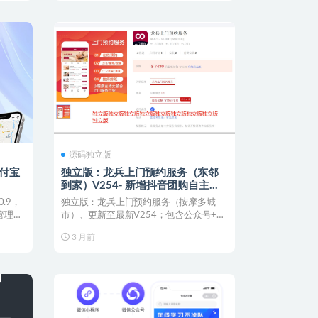
源码独立版
支付宝
独立版：龙兵上门预约服务（东邻
到家）V254- 新增抖音团购自主核
销插件
.9，
独立版：龙兵上门预约服务（按摩多城
管理，
市）、更新至最新V254；包含公众号+小
程序版本、可提供a...
3 月前