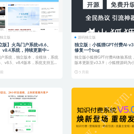
独立版
源码独立版
立版】火鸟门户系统v8.6、
独立版：小狐狸GPT付费AI-v3.
5、v8.4系统，持续更新中~
修复一个bug
门户系统，独立版本，全模块，系统
独立版小狐狸GPT付费AI体验系统
.6、v8.5、v8.4版本，系统支持五端
版本更新至v3.3.9；小狐狸源码为
...
序、H5、W...
月前
5 月前