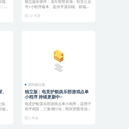
后端、
独立版全插件：龙兵智慧农场，包含公众
业：乡
号+小程序版本、提供开源后端、前端
uniapp，已去除后...
12 月前
源码独立版
家、
独立版：电竞护航俱乐部游戏点单
小程序 持续更新中~
化妆、
电竞护航俱乐部游戏点单小程序，适用于
前端
和平精英，三角洲行动，暗区突围等游戏
护航任务点单，包含老...
1 年前