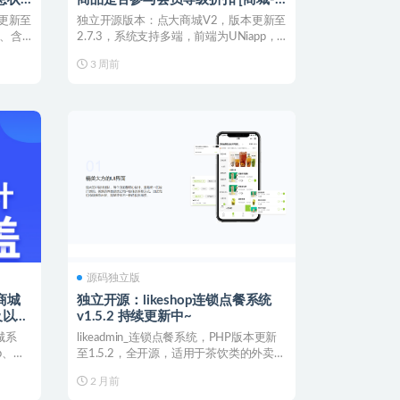
系统设置]
更新至
独立开源版本：点大商城V2，版本更新至
号、含
2.7.3，系统支持多端，前端为UNiapp，
购买包更...
3 周前
源码独立版
商城
独立开源：likeshop连锁点餐系统
及以上
v1.5.2 持续更新中~
城系
likeadmin_连锁点餐系统，PHP版本更新
p、这
至1.5.2，全开源，适用于茶饮类的外卖点
餐...
2 月前