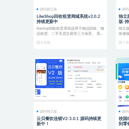
源码独立版
源码
LikeShop回收租赁商城系统v2.0.2
独立
持续更新中
版-
ikeshop回收租赁系统适用于物品回收、物
独立
品租赁、二手买卖交易等三大场景。 系统
装修版
支持智能评...
号+小
6 月前
7 
源码独立版
源码
云贝餐饮连锁V2-3.0.1 源码持续更
校园综
新中！
到零