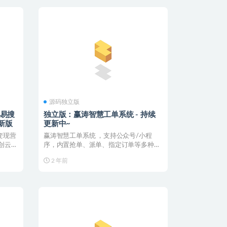
源码独立版
、易搜
独立版：赢涛智慧工单系统 - 持续
最新版
更新中~
变现营
赢涛智慧工单系统 ，支持公众号/小程
智创云享
序，内置抢单、派单、指定订单等多种模
式，支持首页diy，...
2 年前