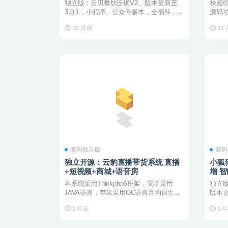
独立版：云贝餐饮连锁V2、版本更新至
校园综
3.0.1，小程序、公众号版本，全插件，原
源码功
版加密，含微信...
于校园.
10 月前
11
源码独立版
源码
独立开源：云豹直播带货系统 直播
小狐狸
+短视频+商城+语音房
增 
本系统采用Thinkphp6框架，安卓采用
独立
JAVA语言，苹果采用OC语言且均原生代
版本更
码，非h5...
序、H5
1 年前
1 