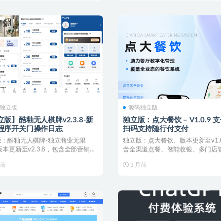
独立版
源码独立版
版】酷釉无人棋牌v2.3.8-新
独立版：点大餐饮 – V1.0.9 
程序开关门操作日志
扫码支持随行付支付
版：酷釉无人棋牌-独立商业无限
独立版：点大餐饮、版本更新至v1.0
版本更新至v2.3.8，包含全部营销插
含全渠道点餐、智能收银、多门店
支持微信...
20 + 营销...
月前
3 月前