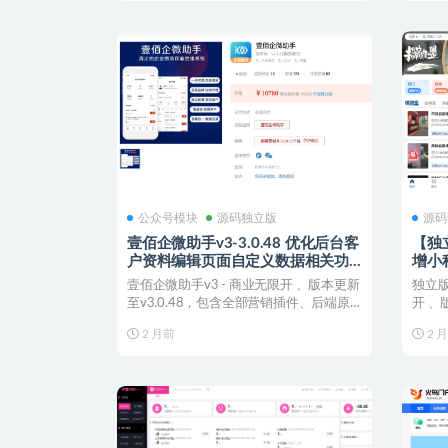
公众号模块
源码独立版
源码
壹佰企微助手v3-3.0.48 优化后台客
【独立
户资料编辑页面自定义数据相关功
增小
能调整优化
壹佰企微助手v3 - 商业无限开 、版本更新
独立
至v3.0.48，包含全部营销插件、后端原
开 、
版加密...
件、仅
2 月前
2 