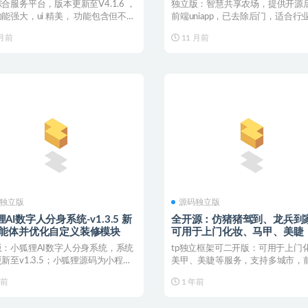
合服务平台，版本更新至V4.1.6 ，
独立版：智慧共享农场，提供开源
能强大，ui 精美， 功能包含但不限
前端uniapp，已去除后门，适合行
..
村振兴创业、认...
 月前
11 月前
独立版
源码独立版
AI数字人分身系统-v1.3.5 新
全开源：仿猪猪驾到、龙兵到
智能体并优化自定义装修模块
可用于上门化妆、马甲、美睫
版：小狐狸AI数字人分身系统，系统
tp独立框架可二开版：可用于上门
新至v1.3.5；小狐狸源码为小程
美甲、美睫等服务，支持多城市，
、WE...
uniapp，独立技...
年前
1 年前