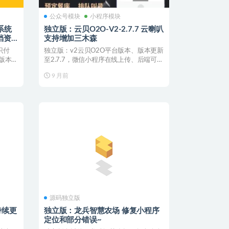
公众号模块
小程序模块
系统
独立版：云贝O2O-V2-2.7.7 云喇叭
档资
支持增加三木森
识付
独立版：v2云贝O2O平台版本、版本更新
版本更
至2.7.7，微信小程序在线上传、后端可开
源，即刻优...
9 月前
源码独立版
独立版：龙兵智慧农场 修复小程序
定位和部分错误~