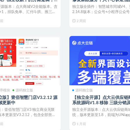
户分账给平台，平台发放佣金
态不准确的问题
开源版本：点大商城V2全能版本。含
独立版全插件：智慧城市同城V4、
销商
2+1，排队免单、汇付斗拱、推三返
2.14.8版本；公众号+小程序公众
持金，平...
全部插件，...
周前
2 周前
序模块
源码独立版
源码独立版
版】壹佰智慧门店V3.2.12 源
【独立全开源】点大云供应链
续更新中
系统源码V1.8 移除 三级分销
层级的分佣机制
：壹佰智慧门店V3 独立商业无限
独立全开源版本：点大云供应链商
版本更新至V3.2.12，包含全部营销
统，版本更新至1.8，前端为UNiap
仅支...
个是源码后端开...
周前
1 月前