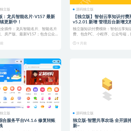
独立版
源码独立版
版：龙兵智能名片-V157 最新
【独立版】智创云享知识付费
持续更新中！
v5.2.01 新增 管理后台新增文
源批量上传功能
版全插件：龙兵智能名片、智能名片
独立版知识付费模块：智创云享知
、房产版、最新V157；包含公众
费、包含PC、小程序、公众号端，
程序版本、这...
新至v5.2.01；...
月前
9 月前
独立版
源码独立版
合服务平台V4.1.6 修复转账
独立版-智慧共享农场 全开源持续更
钱
新~