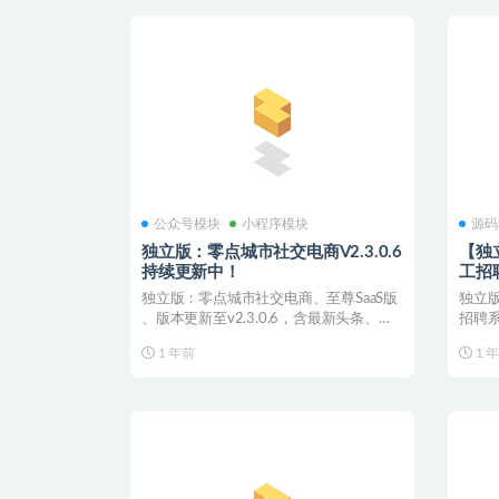
公众号模块
小程序模块
源码
独立版：零点城市社交电商V2.3.0.6
【独
持续更新中！
工招
独立版：零点城市社交电商、至尊SaaS版
独立
、版本更新至v2.3.0.6，含最新头条、微
招聘
信小程...
苹果AP
1 年前
1 