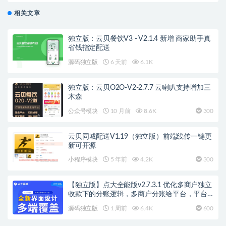
相关文章
独立版：云贝餐饮V3 - V2.1.4 新增 商家助手真
省钱指定配送
源码独立版
6 天前
6.1K
独立版：云贝O2O-V2-2.7.7 云喇叭支持增加三
木森
公众号模块
10 月前
8.6K
300
云贝同城配送V1.19（独立版）前端线传一键更
新可开源
小程序模块
5 年前
4.2K
300
【独立版】点大全能版v2.7.3.1 优化多商户独立
收款下的分账逻辑，多商户分账给平台，平台
发放佣金给分销商
源码独立版
1 周前
6.4K
600