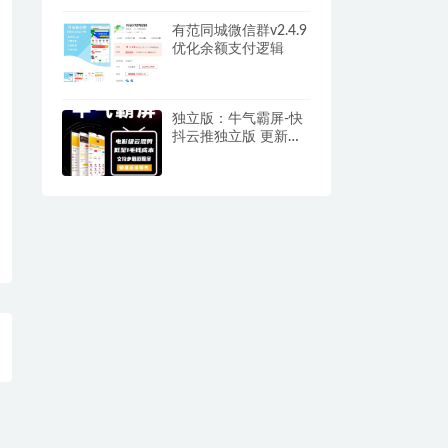
有范同城微信群v2.4.9
优化余额支付逻辑
独立版：牛气霸屏-快
抖云推独立版 更新至
V1.6.7