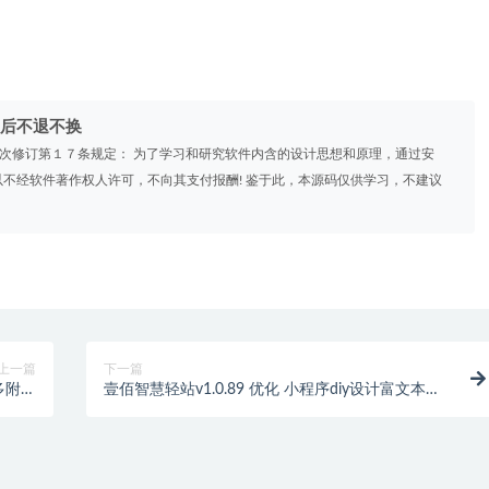
后不退不换
》2次修订第１７条规定： 为了学习和研究软件内含的设计思想和原理，通过安
不经软件著作权人许可，不向其支付报酬! 鉴于此，本源码仅供学习，不建议
上一篇
下一篇
多附件
壹佰智慧轻站v1.0.89 优化 小程序diy设计富文本组
功能；
件