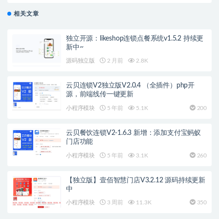
相关文章
独立开源：likeshop连锁点餐系统v1.5.2 持续更
新中~
源码独立版
2 月前
2.8K
云贝连锁V2独立版V2.0.4 （全插件）php开
源，前端线传一键更新
小程序模块
5 年前
5.1K
200
云贝餐饮连锁V2-1.6.3 新增：添加支付宝蚂蚁
门店功能
小程序模块
5 年前
3.1K
260
【独立版】壹佰智慧门店V3.2.12 源码持续更新
中
小程序模块
3 周前
11.3K
350