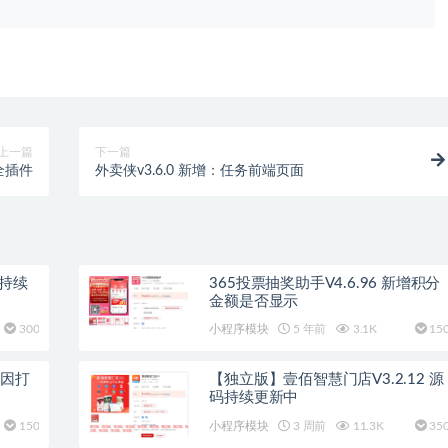
上一篇
下一篇
全插件
外卖侠v3.6.0 新增：任务前端页面
365投票抽奖助手V4.6.96 新增积分
金额是否显示
300
小程序模块
5 年前
3.1K
15
复因打
【独立版】壹佰智慧门店V3.2.12 源
码持续更新中
150
小程序模块
3 周前
11.3K
35