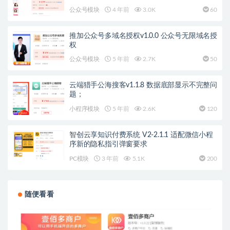
公众号模块
4 年前
3.0K
60
推加公众号多域名授权v1.0.0 公众号无限域名授
权
公众号模块
5 年前
2.7K
50
云端猎手公海搜客v1.1.8 数据底部显示不完整问
题；
小程序模块
5 年前
2.6K
120
智创云享知识付费系统 V2-2.1.1 适配微信小程
序新的隐私指引弹窗要求
PC模块
3 年前
5.1K
200
随便看看