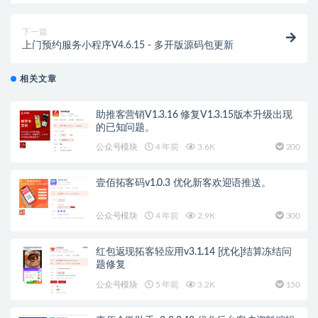
下一篇
上门预约服务小程序V4.6.15 - 多开版源码包更新
相关文章
助推客营销V1.3.16 修复V1.3.15版本升级出现
的已知问题。
公众号模块
4 年前
3.6K
200
壹佰拓客码v1.0.3 优化新客欢迎语推送。
公众号模块
4 年前
2.9K
300
红包返现拓客轻应用v3.1.14 [优化]结算冻结问
题修复
公众号模块
5 年前
3.2K
150