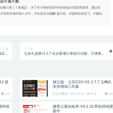
后不退不换
》2次修订第１７条规定： 为了学习和研究软件内含的设计思想和原理，通过安
不经软件著作权人许可，不向其支付报酬! 鉴于此，本源码仅供学习，不建议
上一篇
下一篇
酒店宾
九块九进群v1.1.7 后台新增订单统计功能，方便查
KTV
看营业状况
2 源
独立版：云贝O2O-V2-2.7.7 云喇叭
支持增加三木森
350
公众号模块
10 月前
8.5K
30
开源持续
微客公寓出租房-V4.2.32 即刻持续
新中