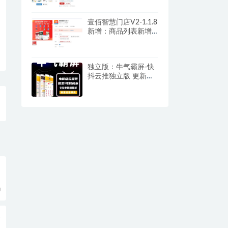
壹佰智慧门店V2-1.1.8
新增：商品列表新增
Excel导入功能
独立版：牛气霸屏-快
抖云推独立版 更新至
V1.6.7
0
更