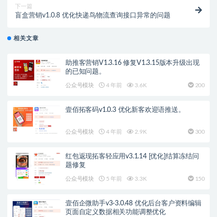
下一篇
盲盒营销v1.0.8 优化快递鸟物流查询接口异常的问题
相关文章
助推客营销V1.3.16 修复V1.3.15版本升级出现
的已知问题。
公众号模块
4 年前
3.6K
200
壹佰拓客码v1.0.3 优化新客欢迎语推送。
公众号模块
4 年前
2.9K
300
红包返现拓客轻应用v3.1.14 [优化]结算冻结问
题修复
公众号模块
5 年前
3.3K
150
壹佰企微助手v3-3.0.48 优化后台客户资料编辑
页面自定义数据相关功能调整优化