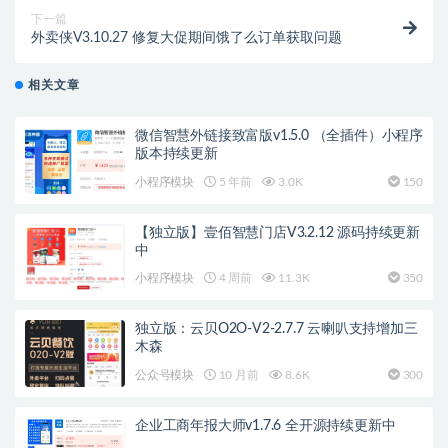
下一篇
外卖侠V3.10.27 修复大促期间饿了么订单获取问题
相关文章
微信智慧外链接致富版v1.5.0 （全插件）小程序
版本持续更新
小程序模块
5 年前
3.0K
150
【独立版】壹佰智慧门店V3.2.12 源码持续更新
中
小程序模块
4 周前
11.3K
350
独立版：云贝O2O-V2-2.7.7 云喇叭支持增加三
木森
公众号模块
10 月前
8.6K
300
企业工商年报大师v1.7.6 全开源持续更新中