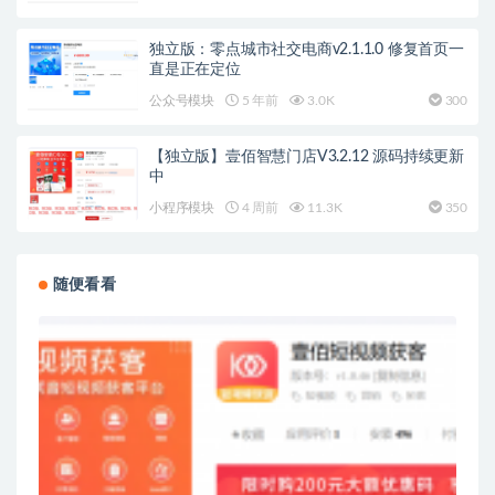
独立版：零点城市社交电商v2.1.1.0 修复首页一
直是正在定位
公众号模块
5 年前
3.0K
300
【独立版】壹佰智慧门店V3.2.12 源码持续更新
中
小程序模块
4 周前
11.3K
350
随便看看