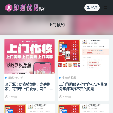
登录
全部
上门预约
源码独立版
小程序模块
全开源：仿猪猪驾到、龙兵到
上门预约服务小程序4.7.94 修复
家、可用于上门化妆、马甲、美
分享师傅打不开的问题
睫
1 年前
5 年前