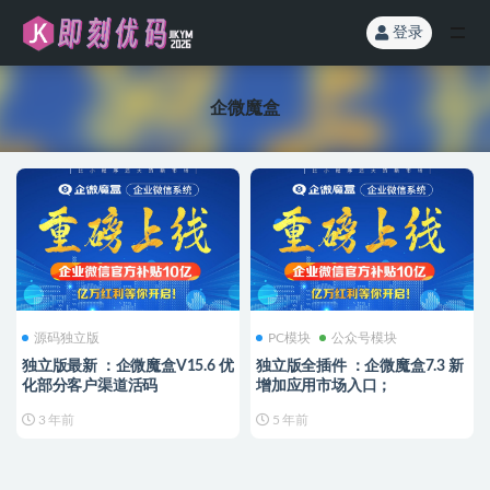
登录
全部
企微魔盒
源码独立版
PC模块
公众号模块
独立版最新 ：企微魔盒V15.6 优
独立版全插件 ：企微魔盒7.3 新
化部分客户渠道活码
增加应用市场入口；
3 年前
5 年前