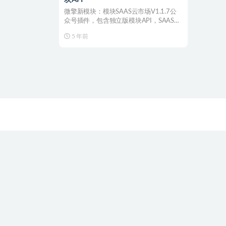
微擎新模块：模块SAAS云市场V1.1.7公
众号插件，包含独立版模块API，SAAS多
开版模...
5 年前