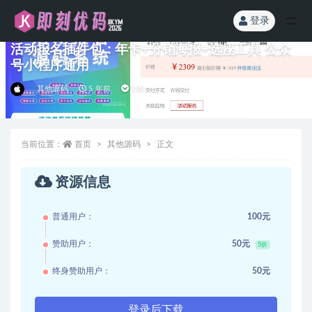
登录
全部
活动报名插件包：年卡+分销海报+选座工具 公众
号小程序通用
其他源码
5 年前
100
当前位置：
首页
其他源码
正文
资源信息
普通用户：
100元
赞助用户：
50元
5折
终身赞助用户：
50元
登录后下载