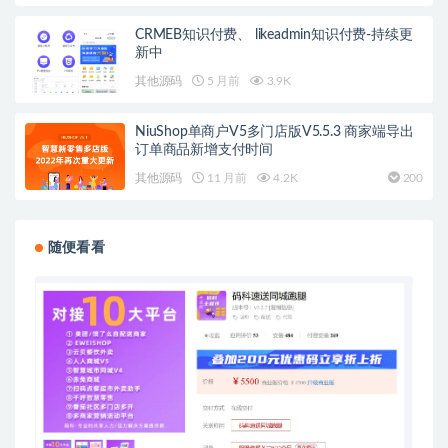
CRMEB知识付费、 likeadmin知识付费-持续更
新中
其他源码
5 月前
3.9K
NiuShop单商户V5多门店版V5.5.3 商家端导出
订单商品新增支付时间
其他源码
11 月前
4.2K
200
随便看看