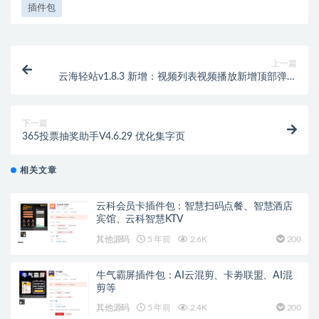
插件包
上一篇
云海轻站v1.8.3 新增：视频列表视频播放新增顶部弹出
播放
下一篇
365投票抽奖助手V4.6.29 优化集字页
相关文章
云科会员卡插件包：智慧扫码点餐、智慧酒店
宾馆、云科智慧KTV
其他源码
5 年前
2.6K
200
牛气霸屏插件包：AI云混剪、卡劵联盟、AI混
剪等
其他源码
5 年前
2.4K
200