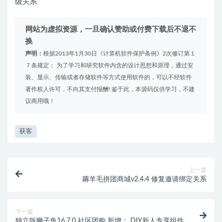
级关系
网站为虚拟资源，一旦确认赞助或付费下载后不退不
换
声明：
根据2013年1月30日《计算机软件保护条例》2次修订第１
７条规定： 为了学习和研究软件内含的设计思想和原理，通过安
装、显示、传输或者存储软件等方式使用软件的，可以不经软件
著作权人许可，不向其支付报酬! 鉴于此，本源码仅供学习，不建
议商用哦！
获客
上一篇
薅羊毛拼团商城v2.4.4 修复邀请绑定关系
下一篇
独立版狮子鱼16.7.0 社区团购 新增： DIY新人专享组件