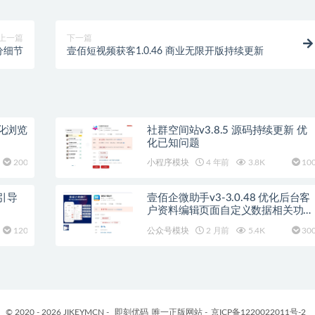
上一篇
下一篇
分细节
壹佰短视频获客1.0.46 商业无限开版持续更新
优化浏览
社群空间站v3.8.5 源码持续更新 优
化已知问题
200
小程序模块
4 年前
3.8K
10
加引导
壹佰企微助手v3-3.0.48 优化后台客
户资料编辑页面自定义数据相关功能
调整优化
120
公众号模块
2 月前
5.4K
30
© 2020 - 2026 JIKEYMCN -
即刻优码
唯一正版网站 -
京ICP备1220022011号-2