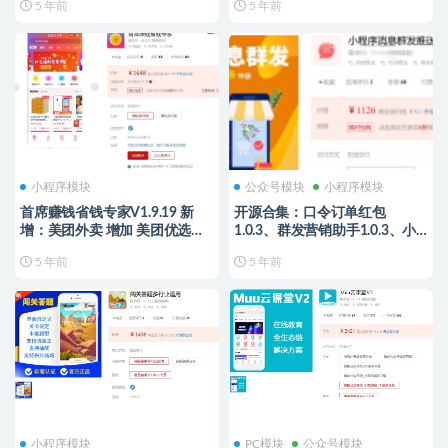
5 年前
5 年前
小程序模块
公众号模块
小程序模块
首席赚钱省钱专家V1.9.19 新
开源合集：口令订单红包
增：美团外卖 增加 美团优选红
1.0.3、群发营销助手1.0.3、小
包
程序消息群发推送2.3.0、推加
5 年前
5 年前
公众号多域名授权-2.3.0
小程序模块
PC模块
公众号模块