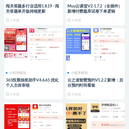
闯关答题多行业适用1.8.19 - 闯
Muu云课堂V2-1.7.2（全插件）
关答题单开版持续更新
新增付费题库试卷下单逻辑
5 年前
5 年前
小程序模块
小程序模块
365投票抽奖助手V4.6.65 优化
云之道智慧预约V1.2.2 新增：后
个人主体审核
台预约时间看板
5 年前
5 年前