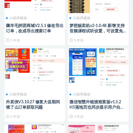
小程序模块
小程序模块
薅羊毛拼团商城V2.5.1 修改导出
梦想贩卖机v2-1.0.48 新增 支持
订单，改成导出搜索订单
音频课程试听设置，可设置免费
试听多少秒。
5 年前
5 年前
小程序模块
小程序模块
外卖侠V3.10.27 修复大促期间
微信智慧外链接致富版v1.5.2
饿了么订单获取问题
H5落地页也同步显示用户自定
义海报
5 年前
5 年前