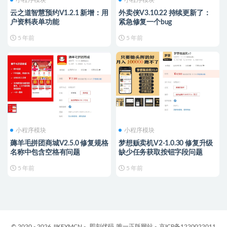
小程序模块
小程序模块
云之道智慧预约V1.2.1 新增：用
外卖侠V3.10.22 持续更新了：
户资料表单功能
紧急修复一个bug
5 年前
5 年前
小程序模块
小程序模块
薅羊毛拼团商城V2.5.0 修复规格
梦想贩卖机V2-1.0.30 修复升级
名称中包含空格有问题
缺少任务获取按钮字段问题
5 年前
5 年前
© 2020 - 2026 JIKEYMCN -
即刻优码
唯一正版网站 -
京ICP备1220022011