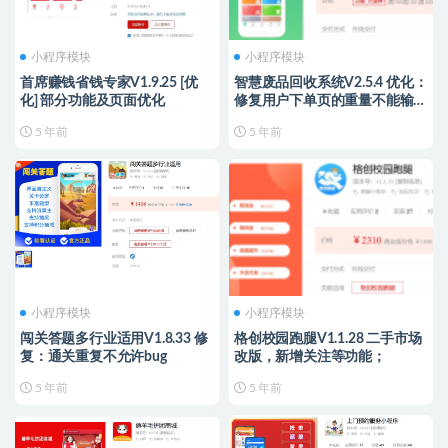
小程序模块
小程序模块
首席赚钱省钱专家V1.9.25 [优
智慧废品回收系统V2.5.4 优化：
化] 部分功能及页面优化
修复用户下单页的重量不能输入
问题
5 年前
5 年前
小程序模块
小程序模块
闯关答题多行业适用V1.8.33 修
格创校园跑腿V1.1.28 二手市场
复：通关重复不允许bug
改版，新增关注等功能；
5 年前
5 年前