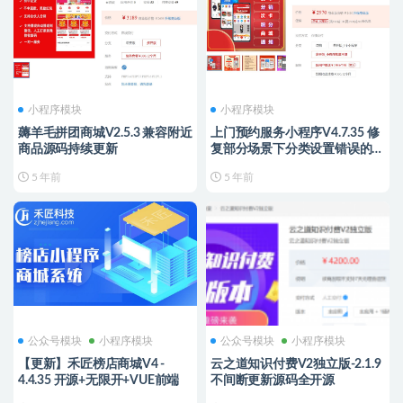
小程序模块
小程序模块
薅羊毛拼团商城V2.5.3 兼容附近
上门预约服务小程序V4.7.35 修
商品源码持续更新
复部分场景下分类设置错误的问
题
5 年前
5 年前
公众号模块
小程序模块
公众号模块
小程序模块
【更新】禾匠榜店商城V4 -
云之道知识付费V2独立版-2.1.9
4.4.35 开源+无限开+VUE前端
不间断更新源码全开源